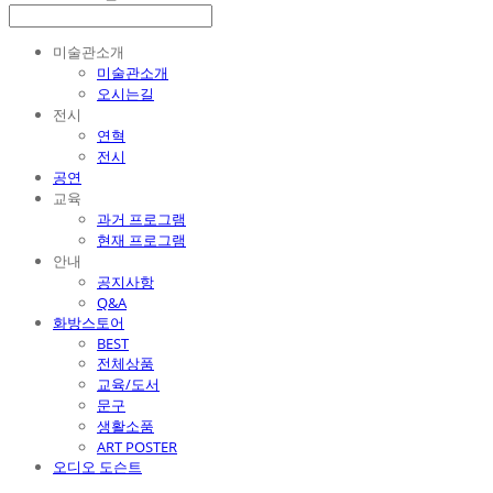
미술관소개
미술관소개
오시는길
전시
연혁
전시
공연
교육
과거 프로그램
현재 프로그램
안내
공지사항
Q&A
화방스토어
BEST
전체상품
교육/도서
문구
생활소품
ART POSTER
오디오 도슨트