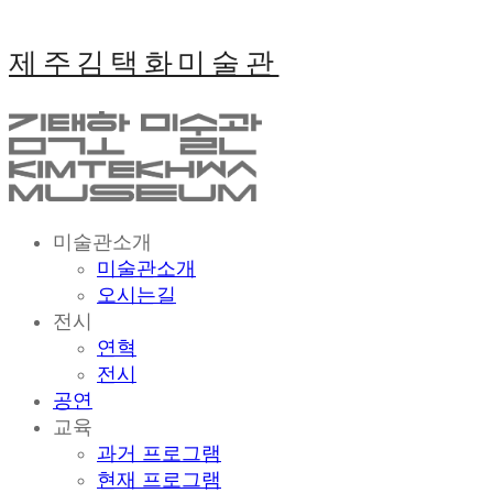
제주김택화미술관
미술관소개
미술관소개
오시는길
전시
연혁
전시
공연
교육
과거 프로그램
현재 프로그램