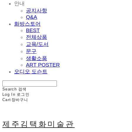
안내
공지사항
Q&A
화방스토어
BEST
전체상품
교육/도서
문구
생활소품
ART POSTER
오디오 도슨트
Search
검색
Log In
로그인
Cart
장바구니
제주김택화미술관