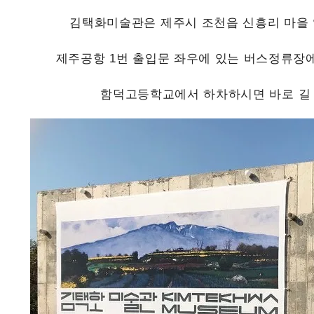
김택화미술관은 제주시 조천읍 신흥리 마을
제주공항 1번 출입문 좌우에 있는 버스정류장에
함덕고등학교에서 하차하시면 바로 길